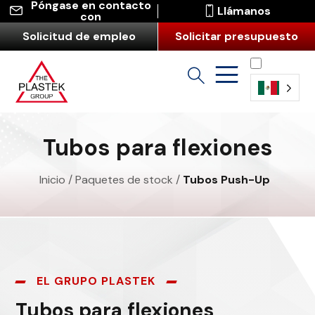
Póngase en contacto
Llámanos
con
Solicitud de empleo
Solicitar presupuesto
Español
(América
Tubos para flexiones
Latina)
Inicio
/
Paquetes de stock
/
Tubos Push-Up
EL GRUPO PLASTEK
Tubos para flexiones