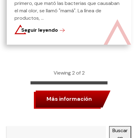
primero, que mató las bacterias que causaban
el mal olor, se llamó "mamá". La línea de
productos, ...
Seguir leyendo
Viewing 2 of 2
Más información
Buscar
Buscar en
Categorías
en