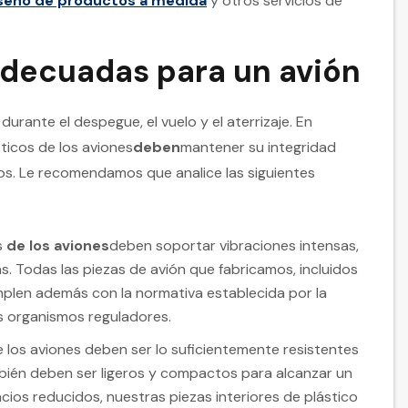
seño de productos a medida
y otros servicios de
adecuadas para un avión
urante el despegue, el vuelo y el aterrizaje. En
sticos de los aviones
deben
mantener su integridad
ros. Le recomendamos que analice las siguientes
s
de los aviones
deben soportar vibraciones intensas,
. Todas las piezas de avión que fabricamos, incluidos
cumplen además con la normativa establecida por la
os organismos reguladores.
los aviones deben ser lo suficientemente resistentes
ién deben ser ligeros y compactos para alcanzar un
cios reducidos, nuestras piezas interiores de plástico