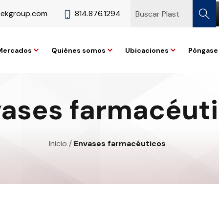
tekgroup.com
814.876.1294
Mercados
Quiénes somos
Ubicaciones
Póngase 
ases farmacéut
Inicio
/
Envases farmacéuticos