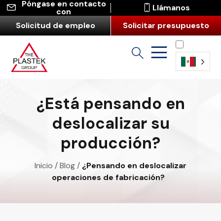
Póngase en contacto
Llámanos
con
Solicitud de empleo
Solicitar presupuesto
Español
(América
¿Está pensando en
Latina)
deslocalizar su
producción?
Inicio
/
Blog
/
¿Pensando en deslocalizar
operaciones de fabricación?