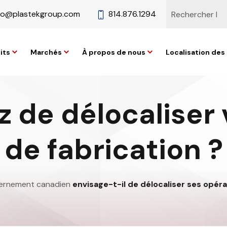
fo@plastekgroup.com
814.876.1294
its
Marchés
À propos de nous
Localisation des 
 de délocaliser
de fabrication ?
vernement canadien
envisage-t-il de délocaliser ses opéra