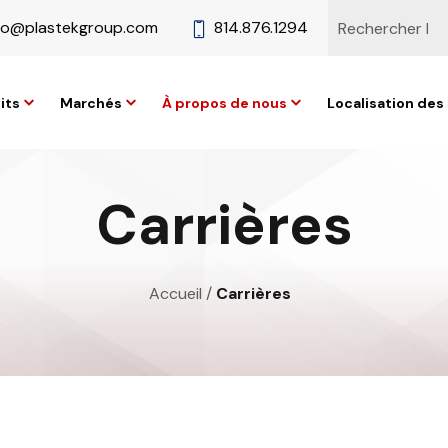
fo@plastekgroup.com
814.876.1294
its
Marchés
À propos de nous
Localisation des 
Carrières
Accueil
/
Carrières