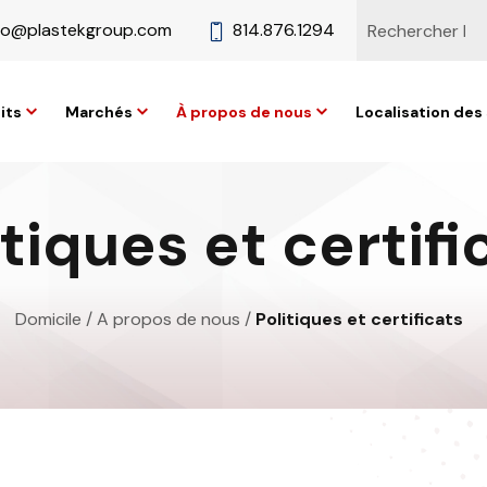
fo@plastekgroup.com
814.876.1294
its
Marchés
À propos de nous
Localisation des 
itiques et certifi
Domicile
/
A propos de nous
/
Politiques et certificats