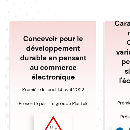
Cara
Concevoir pour le
développement
vari
durable en pensant
pe
au commerce
s
électronique
l'é
Première le jeudi 14 avril 2022
Premi
Présenté par : Le groupe Plastek
Prés