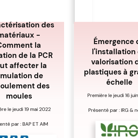
ctérisation des
matériaux -
Émergence 
Comment la
l'installation
ation de la PCR
valorisation 
ut affecter la
plastiques à g
imulation de
échelle
coulement des
moules
Première le jeudi 16 ju
ère le jeudi 19 mai 2022
Présenté par : IRG & 
enté par : BAP ET AIM