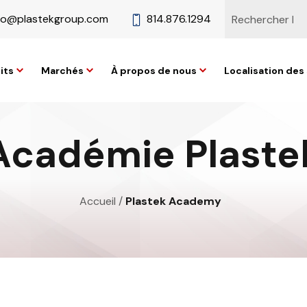
fo@plastekgroup.com
814.876.1294
its
Marchés
À propos de nous
Localisation des 
Académie Plaste
Accueil
/
Plastek Academy