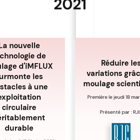
2021
La nouvelle
chnologie de
Réduire le
lage d'iMFLUX
variations grâ
urmonte les
moulage scienti
stacles à une
exploitation
Première le jeudi 18 ma
circulaire
Présenté par : RJ
éritablement
durable