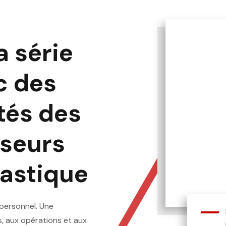
a série
c des
tés des
sseurs
lastique
personnel. Une
s, aux opérations et aux