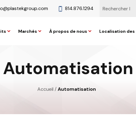
fo@plastekgroup.com
814.876.1294
its
Marchés
À propos de nous
Localisation des 
Automatisation
Accueil
/
Automatisation