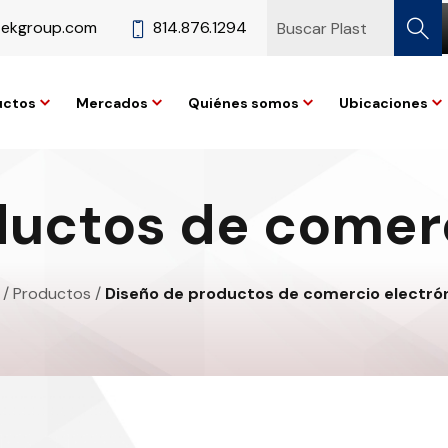
tekgroup.com
814.876.1294
uctos
Mercados
Quiénes somos
Ubicaciones
ductos de comerc
/
Productos
/
Diseño de productos de comercio electró