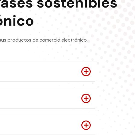
vases sostenibles
ónico
 sus productos de comercio electrónico.