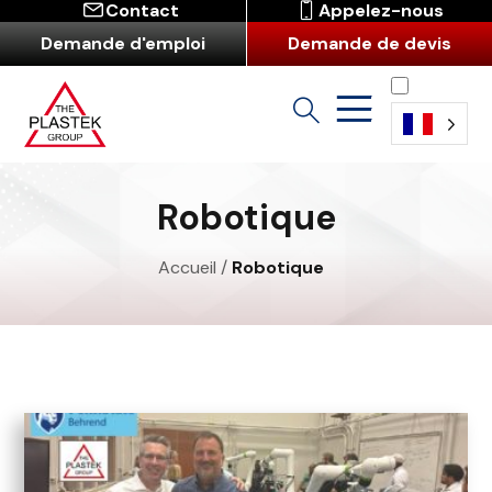
Contact
Appelez-nous
Demande d'emploi
Demande de devis
Français
Robotique
Accueil
/
Robotique