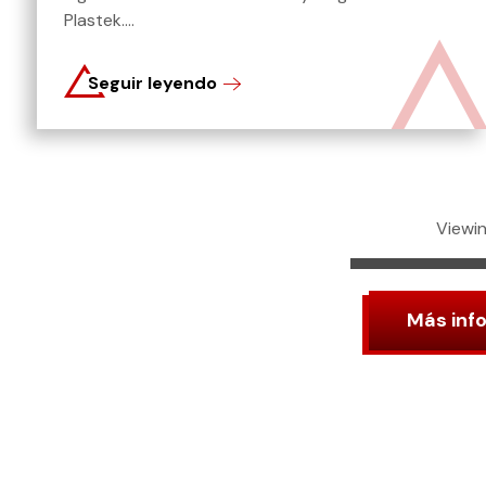
Plastek....
Seguir leyendo
Viewing
Más inf