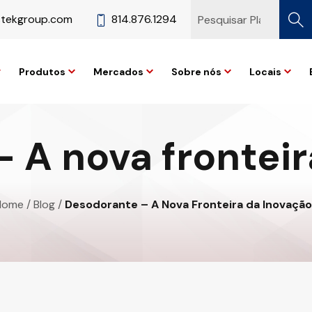
stekgroup.com
814.876.1294
Produtos
Mercados
Sobre nós
Locais
 A nova frontei
Home
/
Blog
/
Desodorante – A Nova Fronteira da Inovação