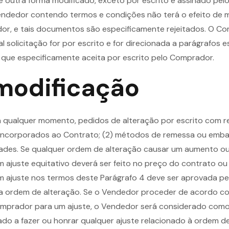
outra forma modificado, exceto por escrito e assinado pelo
dedor contendo termos e condições não terá o efeito de m
r, e tais documentos são especificamente rejeitados. O Co
 solicitação for por escrito e for direcionada a parágrafos 
 que especificamente aceita por escrito pelo Comprador.
modificação
 a qualquer momento, pedidos de alteração por escrito com r
 incorporados ao Contrato; (2) métodos de remessa ou embala
idades. Se qualquer ordem de alteração causar um aumento o
 ajuste equitativo deverá ser feito no preço do contrato o
m ajuste nos termos deste Parágrafo 4 deve ser aprovada pe
a ordem de alteração. Se o Vendedor proceder de acordo co
omprador para um ajuste, o Vendedor será considerado como
do a fazer ou honrar qualquer ajuste relacionado à ordem d