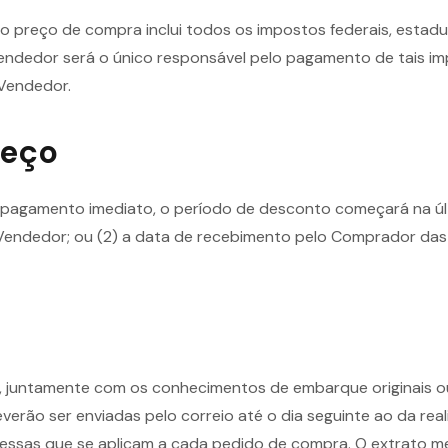
 preço de compra inclui todos os impostos federais, estaduais,
Vendedor será o único responsável pelo pagamento de tais i
Vendedor.
reço
 pagamento imediato, o período de desconto começará na últi
endedor; ou (2) a data de recebimento pelo Comprador das 
, juntamente com os conhecimentos de embarque originais 
erão ser enviadas pelo correio até o dia seguinte ao da rea
emessas que se aplicam a cada pedido de compra. O extrato 