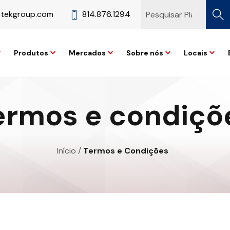
stekgroup.com
814.876.1294
Produtos
Mercados
Sobre nós
Locais
ermos e condiçõ
Início
/
Termos e Condições