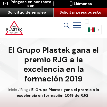
Póngase en contacto
Llámanos
con
Solicitud de empleo
Solicitar presupuesto
Español
(América
El Grupo Plastek gana el
Latina)
premio RJG a la
excelencia en la
formación 2019
Inicio
/
Blog
/
El Grupo Plastek gana el premio a la
excelencia en formación 2019 de RJG