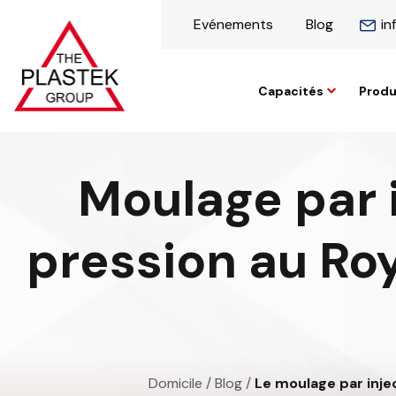
Evénements
Blog
in
Capacités
Produ
Moulage par 
pression au Ro
Domicile
/
Blog
/
Le moulage par inje