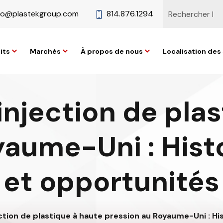
fo@plastekgroup.com
814.876.1294
its
Marchés
À propos de nous
Localisation des 
injection de plas
yaume-Uni : Histo
et opportunités
ction de plastique à haute pression au Royaume-Uni : Hi