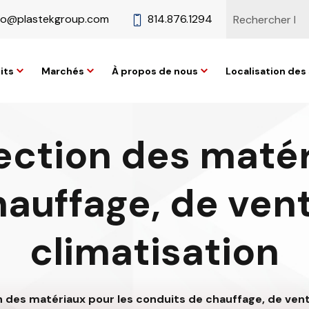
fo@plastekgroup.com
814.876.1294
its
Marchés
À propos de nous
Localisation des 
ection des matér
auffage, de vent
climatisation
 des matériaux pour les conduits de chauffage, de venti