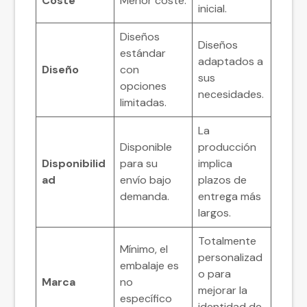
Coste
Menor coste.
inicial.
Diseños
Diseños
estándar
adaptados a
Diseño
con
sus
opciones
necesidades.
limitadas.
La
Disponible
producción
Disponibilid
para su
implica
ad
envío bajo
plazos de
demanda.
entrega más
largos.
Totalmente
Mínimo, el
personalizad
embalaje es
o para
Marca
no
mejorar la
específico
identidad de