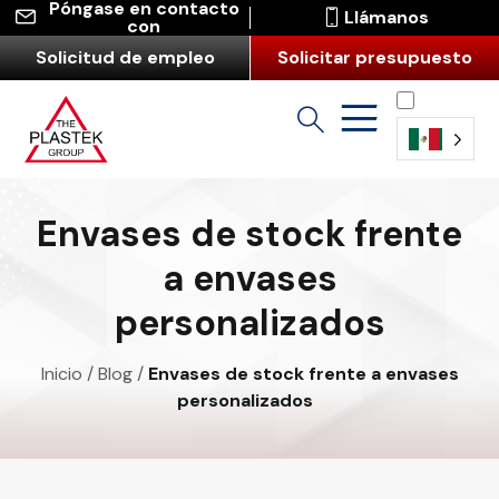
Póngase en contacto
Llámanos
con
Solicitud de empleo
Solicitar presupuesto
Español
(América
Envases de stock frente
Latina)
a envases
personalizados
Inicio
/
Blog
/
Envases de stock frente a envases
personalizados